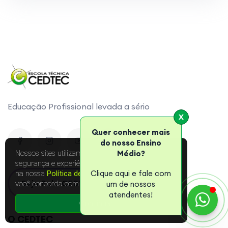
Educação Profissional levada a sério
X
Quer conhecer mais
do nosso Ensino
Nossos sites utilizam cookies para melhorar a sua
Médio?
segurança e experiência online. Leia mais sobre
Clique aqui e fale com
na nossa
Política de Privacidade
. Ao continuar,
Seja Polo CEDTEC
você concorda com as condições.
um de nossos
atendentes!
Continuar
O CEDTEC